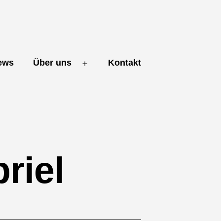
ews
Über uns
Kontakt
Open
menu
riel