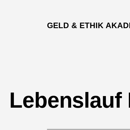
Skip
to
content
GELD & ETHIK AKAD
Lebenslauf 